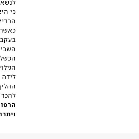
לנשאו
כי הי
הבדיק
כאשר 
השביר
הכשל 
הגילו
לידה 
ההליך
להכרע
ויתרת