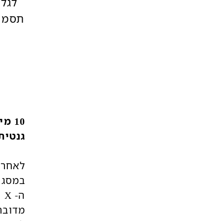
לגלו
תסמונ
10 
גנטית
לאחרו
במסגר
ה- X השביר יקבלו פיצוי בסך 10 מיליון ₪.
מדובר