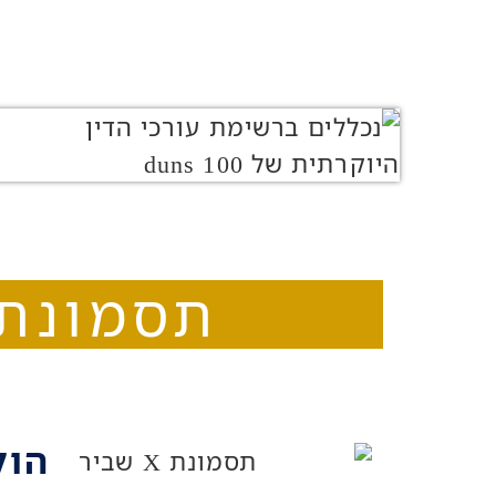
תסמונת X שביר רשלנות רפו
הול