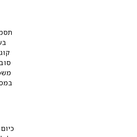
בע
קוג
סובל
משפט
במסג
כיום 