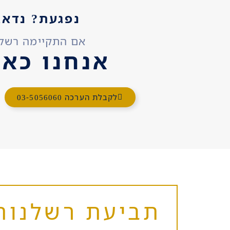
נפגעת? נדאג
אם התקיימה רשלנ
אנחנו כאן
לקבלת הערכה 03-5056060
תביעת רשלנות באבחון X שביר