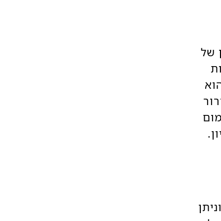
ן של
ת
וא
רור
מום
ון.
ניתן