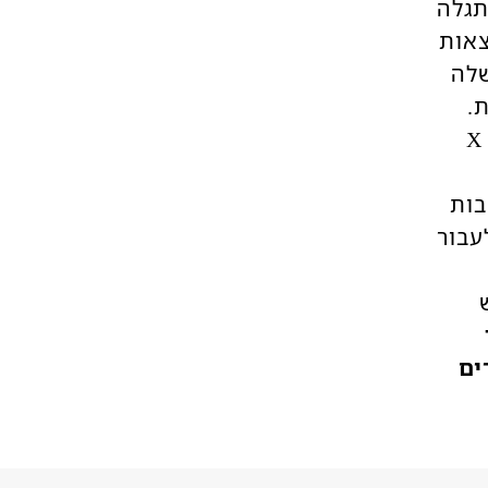
תגלה
צאות
שלה
.
בעקבות הכשל, נולד הקטין כשהוא סובל מתסמונת ה – X
בות
עבור
ורים